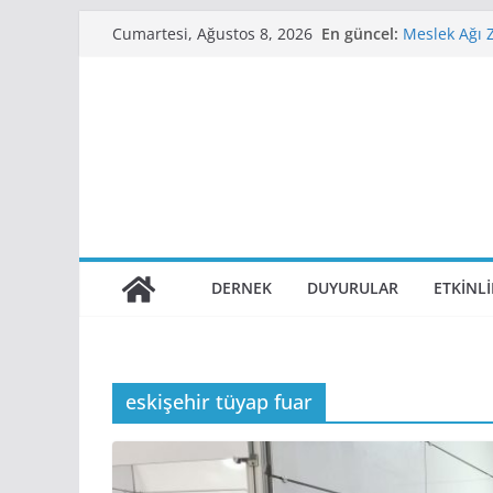
Skip
En güncel:
Meslek Ağı 
Cumartesi, Ağustos 8, 2026
to
Aldık
Demiryollar
content
WEBINAR
Sapienza Un
11. Demiryol
2. Raylı Sis
Tarihlerinde
DERNEK
DUYURULAR
ETKINL
eskişehir tüyap fuar