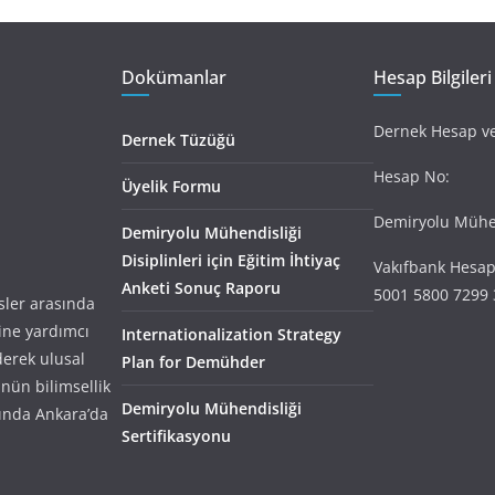
Dokümanlar
Hesap Bilgileri
Dernek Hesap ve 
Dernek Tüzüğü
Hesap No:
Üyelik Formu
Demiryolu Mühen
Demiryolu Mühendisliği
Disiplinleri için Eğitim İhtiyaç
Vakıfbank Hesap
Anketi Sonuç Raporu
5001 5800 7299 
ler arasında
ine yardımcı
Internationalization Strategy
derek ulusal
Plan for Demühder
nün bilimsellik
Demiryolu Mühendisliği
ında Ankara’da
Sertifikasyonu