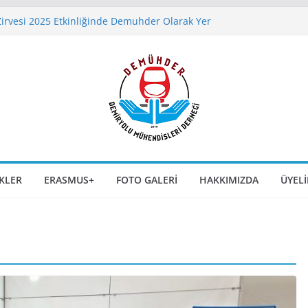
Zirvesi 2025 Etkinliğinde Demuhder Olarak Yer
ında SLABTRACK Uygulamaları – Gaziray Örneği
iversity of Rome’da Yaz Kursu Duyurusu
u Söyleşisi 9 Aralık 2025 Günü Saat 17:00’da
temler Kongre ve Sergisi 6-7-8 Kasım 2025
 Eskişehir`de Kapılarını Açıyor
IKLER
ERASMUS+
FOTO GALERI
HAKKIMIZDA
ÜYELI