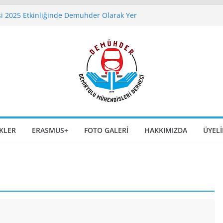
si 2025 Etkinliğinde Demuhder Olarak Yer
 SLABTRACK Uygulamaları – Gaziray Örneği
sity of Rome’da Yaz Kursu Duyurusu
yleşisi 9 Aralık 2025 Günü Saat 17:00’da
r Kongre ve Sergisi 6-7-8 Kasım 2025
şehir`de Kapılarını Açıyor
IKLER
ERASMUS+
FOTO GALERI
HAKKIMIZDA
ÜYELI