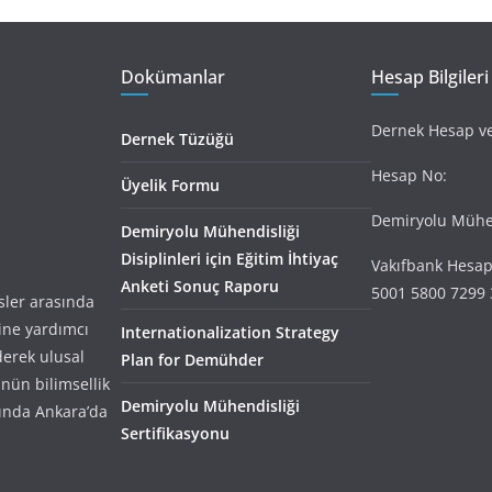
Dokümanlar
Hesap Bilgileri
Dernek Hesap ve 
Dernek Tüzüğü
Hesap No:
Üyelik Formu
Demiryolu Mühen
Demiryolu Mühendisliği
Disiplinleri için Eğitim İhtiyaç
Vakıfbank Hesap
Anketi Sonuç Raporu
5001 5800 7299 
ler arasında
ine yardımcı
Internationalization Strategy
derek ulusal
Plan for Demühder
nün bilimsellik
Demiryolu Mühendisliği
ında Ankara’da
Sertifikasyonu