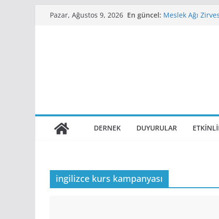
Skip
En güncel:
Meslek Ağı Zirve
Pazar, Ağustos 9, 2026
to
Aldık
Demiryollarında
content
WEBINAR
Sapienza Univer
11. Demiryolu Sö
2. Raylı Sistemle
Tarihlerinde Eski
DERNEK
DUYURULAR
ETKINL
ingilizce kurs kampanyası