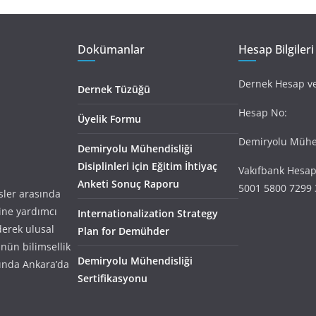
Dokümanlar
Hesap Bilgileri
Dernek Hesap ve 
Dernek Tüzüğü
Hesap No:
Üyelik Formu
Demiryolu Mühen
Demiryolu Mühendisliği
Disiplinleri için Eğitim İhtiyaç
Vakıfbank Hesap
Anketi Sonuç Raporu
5001 5800 7299 
ler arasında
ine yardımcı
Internationalization Strategy
derek ulusal
Plan for Demühder
nün bilimsellik
Demiryolu Mühendisliği
ında Ankara’da
Sertifikasyonu