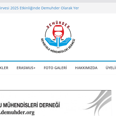
irvesi 2025 Etkinliğinde Demuhder Olarak Yer
ında SLABTRACK Uygulamaları – Gaziray Örneği
iversity of Rome’da Yaz Kursu Duyurusu
u Söyleşisi 9 Aralık 2025 Günü Saat 17:00’da
temler Kongre ve Sergisi 6-7-8 Kasım 2025
 Eskişehir`de Kapılarını Açıyor
IKLER
ERASMUS+
FOTO GALERI
HAKKIMIZDA
ÜYELI