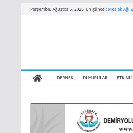
Skip
En güncel:
Meslek Ağı Z
Perşembe, Ağustos 6, 2026
to
Aldık
Demiryollar
content
WEBINAR
Sapienza Un
11. Demiryol
2. Raylı Sis
Tarihlerinde
DERNEK
DUYURULAR
ETKINL