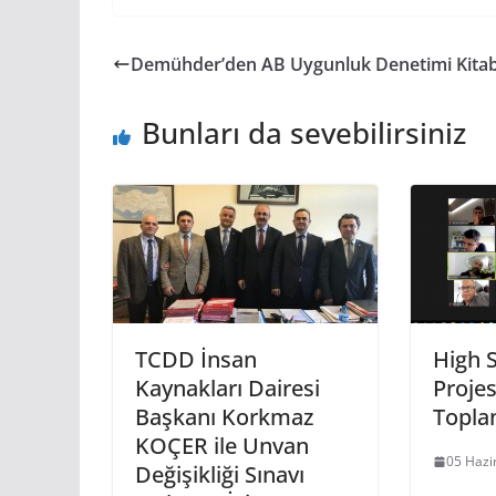
Demühder’den AB Uygunluk Denetimi Kitab
Bunları da sevebilirsiniz
TCDD İnsan
High 
Kaynakları Dairesi
Projes
Başkanı Korkmaz
Toplan
KOÇER ile Unvan
05 Hazi
Değişikliği Sınavı