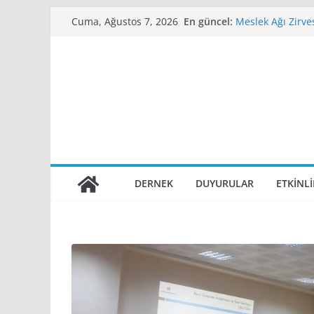
Skip
En güncel:
Meslek Ağı Zirve
Cuma, Ağustos 7, 2026
to
Aldık
Demiryollarında
content
WEBINAR
Sapienza Univer
11. Demiryolu Sö
2. Raylı Sisteml
Tarihlerinde Eski
DERNEK
DUYURULAR
ETKINL