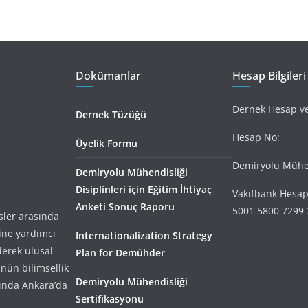
Dokümanlar
Hesap Bilgileri
Dernek Hesap ve 
Dernek Tüzüğü
Hesap No:
Üyelik Formu
Demiryolu Mühen
Demiryolu Mühendisliği
Disiplinleri için Eğitim İhtiyaç
Vakıfbank Hesap
Anketi Sonuç Raporu
5001 5800 7299 
ler arasında
ine yardımcı
Internationalization Strategy
derek ulusal
Plan for Demühder
nün bilimsellik
Demiryolu Mühendisliği
ında Ankara’da
Sertifikasyonu