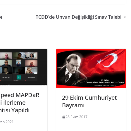
ı
TCDD’de Unvan Değişikliği Sınav Talebi
Speed MAPDaR
29 Ekim Cumhuriyet
i İlerleme
Bayramı
tısı Yapıldı
28 Ekim 2017
ran 2021