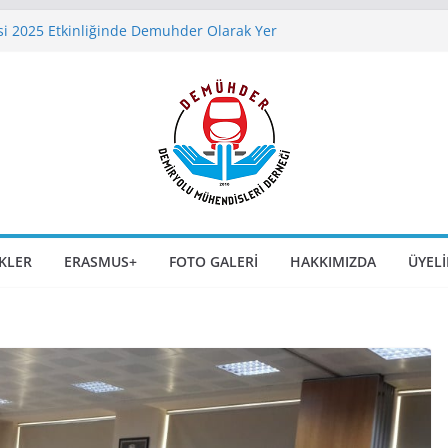
si 2025 Etkinliğinde Demuhder Olarak Yer
 SLABTRACK Uygulamaları – Gaziray Örneği
sity of Rome’da Yaz Kursu Duyurusu
yleşisi 9 Aralık 2025 Günü Saat 17:00’da
er Kongre ve Sergisi 6-7-8 Kasım 2025
şehir`de Kapılarını Açıyor
IKLER
ERASMUS+
FOTO GALERI
HAKKIMIZDA
ÜYELI