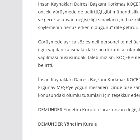
İnsan Kaynakları Dairesi Başkanı Korkmaz KOÇER
önceki görüşmede de belirttiği gibi mühendislik 
ve gerekse unvan değişikliği sınavları için hazı
söylemenin henüz erken olduğunu” dile getirdi.
Görüşmede ayrıca sözleşmeli personel temel ücre
ilgili yapılan çalışmalardaki son durum sorula
yapılması hususundaki talebimiz Sn. KOÇER’e ilet
belirtti.
İnsan Kaynakları Dairesi Başkanı Korkmaz KOÇER
Ergünay MEŞE’ye yoğun mesaileri içinde bize zama
konusundaki olumlu tutumları için teşekkür eder
DEMÜHDER Yönetim Kurulu olarak unvan değişikl
DEMÜHDER Yönetim Kurulu