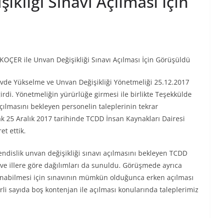
ikliği Sınavı Açılması İçin
OÇER ile Unvan Değişikliği Sınavı Açılması İçin Görüşüldü
de Yükselme ve Unvan Değişikliği Yönetmeliği 25.12.2017
rdi. Yönetmeliğin yürürlüğe girmesi ile birlikte Teşekkülde
çılmasını bekleyen personelin taleplerinin tekrar
25 Aralık 2017 tarihinde TCDD İnsan Kaynakları Dairesi
t ettik.
islik unvan değişikliği sınavı açılmasını bekleyen TCDD
 ve illere göre dağılımları da sunuldu. Görüşmede ayrıca
lanabilmesi için sınavının mümkün olduğunca erken açılması
rli sayıda boş kontenjan ile açılması konularında taleplerimiz