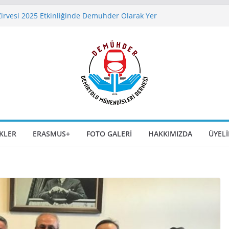
Zirvesi 2025 Etkinliğinde Demuhder Olarak Yer
ında SLABTRACK Uygulamaları – Gaziray Örneği
iversity of Rome’da Yaz Kursu Duyurusu
u Söyleşisi 9 Aralık 2025 Günü Saat 17:00’da
temler Kongre ve Sergisi 6-7-8 Kasım 2025
 Eskişehir`de Kapılarını Açıyor
IKLER
ERASMUS+
FOTO GALERI
HAKKIMIZDA
ÜYELI