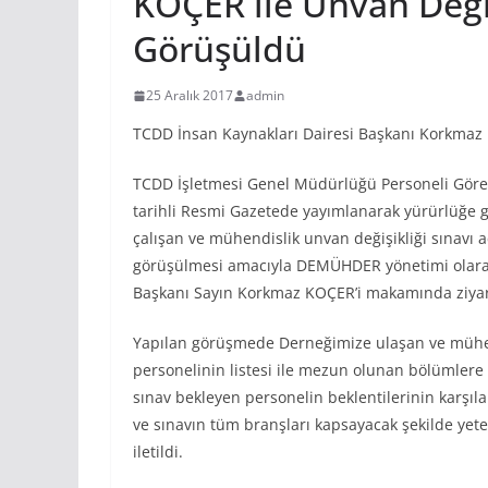
KOÇER ile Unvan Değiş
Görüşüldü
25 Aralık 2017
admin
TCDD İnsan Kaynakları Dairesi Başkanı Korkmaz K
TCDD İşletmesi Genel Müdürlüğü Personeli Görev
tarihli Resmi Gazetede yayımlanarak yürürlüğe gi
çalışan ve mühendislik unvan değişikliği sınavı a
görüşülmesi amacıyla DEMÜHDER yönetimi olarak 
Başkanı Sayın Korkmaz KOÇER’i makamında ziyare
Yapılan görüşmede Derneğimize ulaşan ve mühend
personelinin listesi ile mezun olunan bölümlere
sınav bekleyen personelin beklentilerinin karşı
ve sınavın tüm branşları kapsayacak şekilde yete
iletildi.