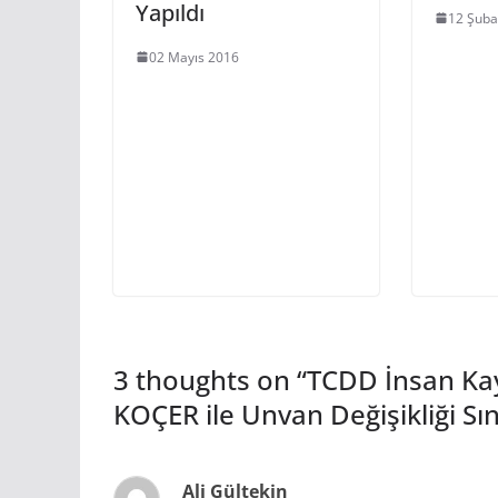
Yapıldı
12 Şuba
02 Mayıs 2016
3 thoughts on “
TCDD İnsan Kay
KOÇER ile Unvan Değişikliği Sı
Ali Gültekin