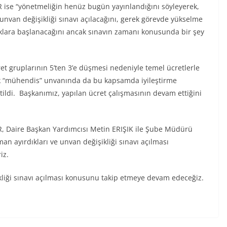
 ise “yönetmeliğin henüz bugün yayınlandığını söyleyerek,
unvan değişikliği sınavı açılacağını, gerek görevde yükselme
rlıklara başlanacağını ancak sınavın zamanı konusunda bir şey
t gruplarının 5’ten 3’e düşmesi nedeniyle temel ücretlerle
rak “mühendis” unvanında da bu kapsamda iyileştirme
ildi. Başkanımız, yapılan ücret çalışmasının devam ettiğini
, Daire Başkan Yardımcısı Metin ERIŞIK ile Şube Müdürü
n ayırdıkları ve unvan değişikliği sınavı açılması
iz.
iği sınavı açılması konusunu takip etmeye devam edeceğiz.