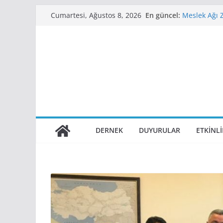
Skip
En güncel:
Meslek Ağı 
Cumartesi, Ağustos 8, 2026
to
Aldık
Demiryollar
content
WEBINAR
Sapienza Un
11. Demiryol
2. Raylı Sis
Tarihlerinde
DERNEK
DUYURULAR
ETKINL