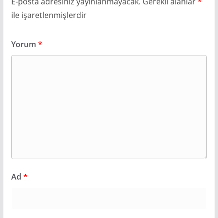
E-posta adresiniz yayınlanmayacak.
Gerekli alanlar
*
ile işaretlenmişlerdir
Yorum
*
Ad
*