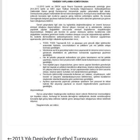
2013 Yılı Degüvder Futbol Turnuvası